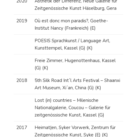
2020
Ästhetik der Differenz, Neue Galerie für
Zeitgenössische Kunst Häselburg, Gera
2019
Où est donc mon paradis?, Goethe-
Institut Nancy (Frankreich) (E)
POESIS Sprachkunst / Language Art,
Kunsttempel, Kassel (G) (K)
Freie Zimmer, Hugenottenhaus, Kassel
(G) (K)
2018
5th Silk Road Int´l Arts Festival – Shaanxi
Art Museum, Xi´an, China (G) (K)
Lost (in) countries – Milenische
Nationalgalerie, Coucou – Galerie für
zeitgenössische Kunst, Kassel (G)
2017
Heimat|en, Syker Vorwerk, Zentrum für
Zeitgenössische Kunst, Syke (E) (K)